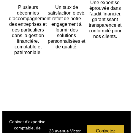
Une expertise
Plusieurs
Un taux de
éprouvée dans
décennies
satisfaction élevé,
l’audit financier,
d’accompagnement
reflet de notre
garantissant
des entreprises et
engagement à
transparence et
des particuliers
fournir des
conformité pour
dans la gestion
solutions
nos clients.
financière,
personnalisées et
comptable et
de qualité.
patrimoniale.
Cabinet d’expertise
comptable, de
Contactez
23 avenue Victor